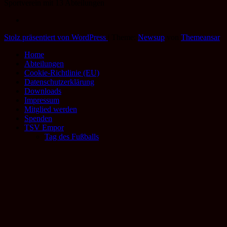
Sportverein mit 13 Abteilungen
Stolz präsentiert von WordPress
|
Theme:
Newsup
von
Themeansar
Home
Abteilungen
Cookie-Richtlinie (EU)
Datenschutzerklärung
Downloads
Impressum
Mitglied werden
Spenden
TSV Empor
Tag des Fußballs