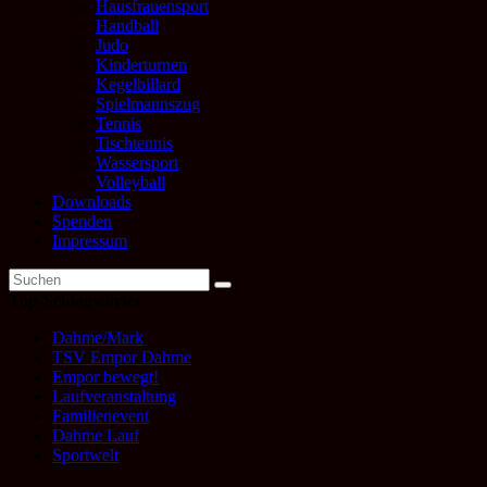
Hausfrauensport
Handball
Judo
Kinderturnen
Kegelbillard
Spielmannszug
Tennis
Tischtennis
Wassersport
Volleyball
Downloads
Spenden
Impressum
Top-Schlagwörter
Dahme/Mark
TSV Empor Dahme
Empor bewegt!
Laufveranstaltung
Familienevent
Dahme Lauf
Sportwelt