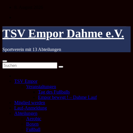
Zum
8. August 2026
Inhalt
springen
TSV Empor Dahme e.V.
Sportverein mit 13 Abteilungen
TSV Empor
Veranstaltungen
Tag des Fußballs
Empor bewegt ! – Dahme Lauf
Mitglied werden
Lauf-Anmeldung
Abteilungen
Aerobic
Boxen
Fußball